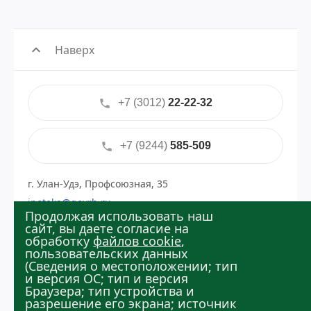
expand_less
Наверх
+7 (3012)
22-22-32
phone
+7 (9244)
585-509
phone
г. Улан-Удэ, Профсоюзная, 35
ipoteka@govrb.ru
Продолжая использовать наш
Политика в отношении обработки персональных
сайт, вы даете согласие на
данных
обработку
файлов cookie
,
пользовательских данных
(Сведения о местоположении; тип
и версия ОС; тип и версия
Браузера; тип устройства и
разрешение его экрана; источник